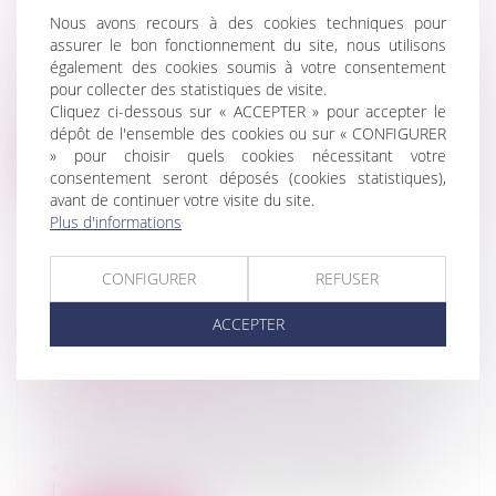
CONCOURS ET RESPONSABILITÉ
Nous avons recours à des cookies techniques pour
DU CRÉANCIER
assurer le bon fonctionnement du site, nous utilisons
également des cookies soumis à votre consentement
Droit des sociétés
/
Procédures collectives
pour collecter des statistiques de visite.
L’article L. 650-1 du Code de commerce
Cliquez ci-dessous sur « ACCEPTER » pour accepter le
dispose que lorsqu'une procédure colle...
dépôt de l'ensemble des cookies ou sur « CONFIGURER
» pour choisir quels cookies nécessitant votre
Lire la suite
consentement seront déposés (cookies statistiques),
avant de continuer votre visite du site.
Plus d'informations
CONFIGURER
REFUSER
L’ORDONNANCE DE PROTECTION
ACCEPTER
CONTRE LES VIOLENCES
CONJUGALES : UN DISPOSITIF
SOUS-EMPLOYÉ
Droit de la famille, des personnes et de
leur patrimoine
/
Violences familiales
« Mieux protéger les femmes » : telle est
l’ambition de l’ordonnance de prote...