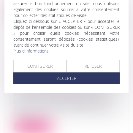
des changements significatifs concer...
assurer le bon fonctionnement du site, nous utilisons
également des cookies soumis à votre consentement
Lire la suite
pour collecter des statistiques de visite.
Cliquez ci-dessous sur « ACCEPTER » pour accepter le
dépôt de l'ensemble des cookies ou sur « CONFIGURER
» pour choisir quels cookies nécessitant votre
consentement seront déposés (cookies statistiques),
avant de continuer votre visite du site.
Plus d'informations
L'AIDE D'URGENCE POUR LES
VICTIMES DE VIOLENCES
CONFIGURER
REFUSER
CONJUGALES A BÉNÉFICIÉ À PLUS
DE 40 000 PERSONNES DEPUIS SA
ACCEPTER
CRÉATION FIN 2023
Droit de la famille, des personnes et de
leur patrimoine
/
Violences familiales
Leur montant moyen attribué est de
890 euros, pour une enveloppe globale
chif...
Lire la suite