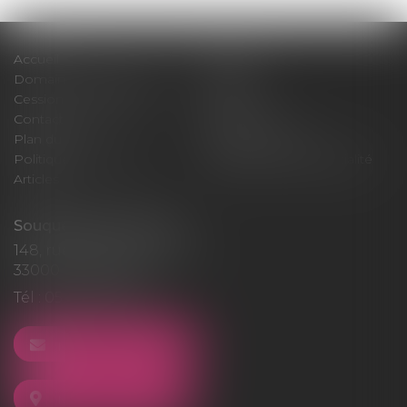
Accueil
Cabinet
Domaines d'intervention
Médiation
Cession / Acquisition
Actus
Contact
Honoraires
Plan du site
Mentions légales
Politique de cookies
Politique de confidentialité
Articles
Souquet-Roos Avocat
148, rue Sainte-Catherine
33000 BORDEAUX
Tél :
05 47 50 06 07
NOUS CONTACTER
NOUS LOCALISER