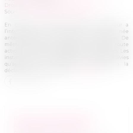
Droit des sociétés
/
Procédures collectives
Source :
www.lemag-juridique.com
En cas de procédure collective, le débiteur a
l’interdiction de régler toute créance née
antérieurement au jugement d’ouverture. De
même, ce jugement interrompt et interdit toute
action en justice engagée par les créanciers. Les
instances en cours ne peuvent être poursuivies
qu’après que le créancier a procédé à la
déclaration de sa créance...
Lire la suite
RECEL DE COMMUNAUTÉ :
ATTENTION AUX CESSIONS