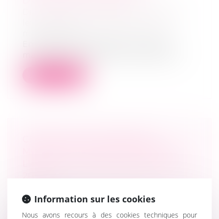
D’ACTIONS À VIL PRIX
Droit de la famille, des personnes et de
leur patrimoine
/
Couples et régime
matrimoniaux
En matière de liquidation du régime
matrimonial, l’article 1477 du Code civil...
Lire la suite
CRÉATEURS D'ENTREPRISE :
MODIFICATION DES RÈGLES DE
L'ARCE ET DE L’ARE AU 1ER AVRIL
2025
Droit des sociétés
/
Transmission
Information sur les cookies
d’entreprise
L'arrêté du 19 décembre 2024 a introduit
Nous avons recours à des cookies techniques pour