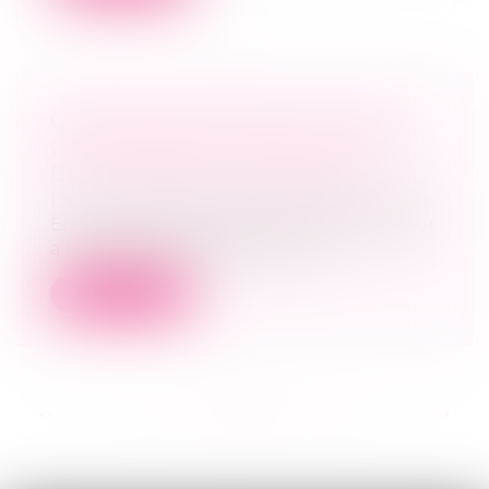
CRÉANCE ANTÉRIEURE ET NON-
CONCURRENCE : DEUX RAPPELS
DE LA COUR DE CASSATION
Droit des sociétés
/
Procédures collectives
En cas de procédure collective, le débiteur
a l’interdiction de régler toute...
Lire la suite
<<
<
...
21
22
23
24
25
26
27
...
>
>>