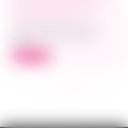
DU PATRIMOINE EN PÉRIODE
D'URGENCE SANITAIRE ?
Droit des sociétés
/
Droit des sociétés
commerciales et professionnelles
Il est possible de réaliser une TUP
pendant la « période juridiquement
protég...
Lire la suite
<<
<
...
174
175
176
177
178
179
180
...
>
>>