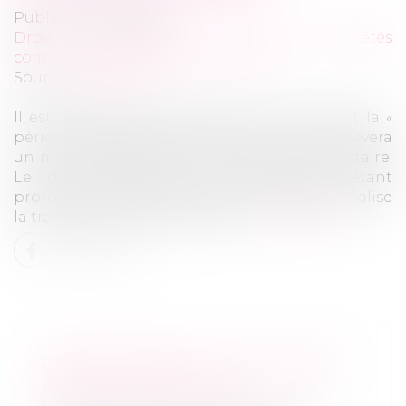
Publié le :
19/05/2020
Droit des sociétés
/
Droit des sociétés
commerciales et professionnelles
Source :
www.efl.fr
Il est possible de réaliser une TUP pendant la «
période juridiquement protégée », qui s’achèvera
un mois après la fin de l’état d’urgence sanitaire.
Le délai d’opposition des créanciers étant
prorogé pendant cette période, quand se réalise
la transmission du patrimoine...
Lire la suite
CROWDFUNDING : TOUT SAVOIR
AVANT DE SE LANCER !