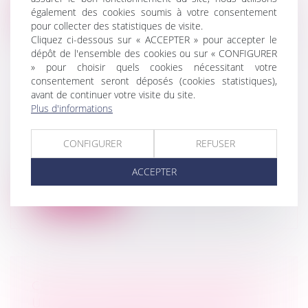
également des cookies soumis à votre consentement
Lire la suite
pour collecter des statistiques de visite.
Cliquez ci-dessous sur « ACCEPTER » pour accepter le
dépôt de l'ensemble des cookies ou sur « CONFIGURER
» pour choisir quels cookies nécessitant votre
consentement seront déposés (cookies statistiques),
avant de continuer votre visite du site.
JUSTICE : APRÈS LA CRISE,
Plus d'informations
PRÉFÉRONS LA MÉDIATION
MARD
CONFIGURER
REFUSER
La recherche des défaillances et des
responsabilités face à la crise sanitair...
ACCEPTER
Lire la suite
COVID-19 : COMMENT RÉALISER
UNE TRANSMISSION UNIVERSELLE