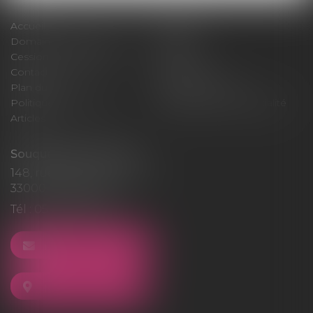
Accueil
Cabinet
Domaines d'intervention
Médiation
Cession / Acquisition
Actus
Contact
Honoraires
Plan du site
Mentions légales
Politique de cookies
Politique de confidentialité
Articles
Souquet-Roos Avocat
148, rue Sainte-Catherine
33000 BORDEAUX
Tél :
05 47 50 06 07
NOUS CONTACTER
NOUS LOCALISER