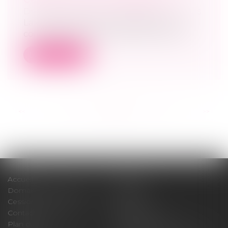
Droit des sociétés
/
Procédures collectives
La créance portée par le débiteur à la
connaissance du mandataire judiciaire,...
Lire la suite
<<
<
...
47
48
49
50
51
52
53
...
>
>>
Accueil
Cabinet
Domaines d'intervention
Médiation
Cession / Acquisition
Actus
Contact
Honoraires
Plan du site
Mentions légales