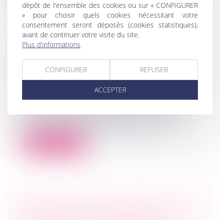
dépôt de l'ensemble des cookies ou sur « CONFIGURER
» pour choisir quels cookies nécessitant votre
consentement seront déposés (cookies statistiques),
avant de continuer votre visite du site.
VIOLENCES CONJUGALES :
Plus d'informations
EXTENSION DU BÉNÉFICE DE
L’ORDONNANCE DE PROTECTION
CONFIGURER
REFUSER
AUX ENFANTS DU COUPLE
ACCEPTER
Droit de la famille, des personnes et de
leur patrimoine
/
Violences familiales
Lorsque le juge aux affaires familiales
estime qu'il existe des raisons série...
Lire la suite
PORTÉE DE LA DÉCLARATION DE
CRÉANCE PAR LE DÉBITEUR