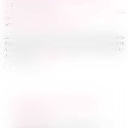
Publié le :
19/06/2024
Droit des sociétés
/
Droit des sociétés
commerciales et professionnelles
Source :
efl.businesscomm.fr
La Cour de cassation précise les deux conditions
pouvant entraîner la nullité des délibérations
d'une SARL au motif de convocation irrégulière
d'un associé...
Lire la suite
COMMENT TRANSMETTRE SON
ENTREPRISE ?
Droit des sociétés
/
Transmission
d’entreprise