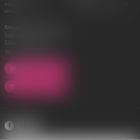
Politique de cookies
Politique de confidentialité
Articles
Souquet-Roos Avocat
148, rue Sainte-Catherine
33000 BORDEAUX
Tél :
05 47 50 06 07
NOUS CONTACTER
NOUS LOCALISER