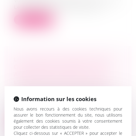
Vous envisagez de céder votre entreprise ?
Le choix de votre mode de cession...
Lire la suite
LA CONVOCATION IRRÉGULIÈRE
D'UN ASSOCIÉ DE SARL À UNE
ASSEMBLÉE ENTRAÎNE-T-ELLE
L'ANNULATION DES DÉCISIONS ?
Droit des sociétés
/
Droit des sociétés
commerciales et professionnelles
Information sur les cookies
La Cour de cassation précise les deux
Nous avons recours à des cookies techniques pour
conditions pouvant entraîner la nullité...
assurer le bon fonctionnement du site, nous utilisons
également des cookies soumis à votre consentement
Lire la suite
pour collecter des statistiques de visite.
Cliquez ci-dessous sur « ACCEPTER » pour accepter le