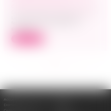
SANS VÉRITABLE UNITÉ
CONTRACTUELLE DES CRÉANCES !
Droit des sociétés
/
Procédures collectives
La Cour de cassation rappelle avec
fermeté que la compensation en
procédure c...
Lire la suite
<<
<
...
6
7
8
9
10
11
12
...
>
>>
Accueil
Cabinet
Domaines d'intervention
Médiation
Cession / Acquisition
Actus