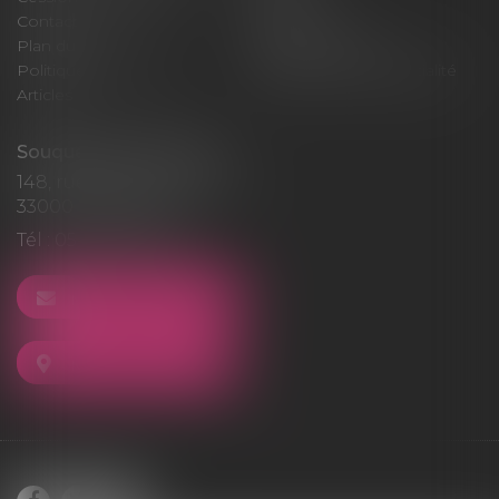
Contact
Honoraires
Plan du site
Mentions légales
Politique de cookies
Politique de confidentialité
Articles
Souquet-Roos Avocat
148, rue Sainte-Catherine
33000 BORDEAUX
Tél :
05 47 50 06 07
NOUS CONTACTER
NOUS LOCALISER