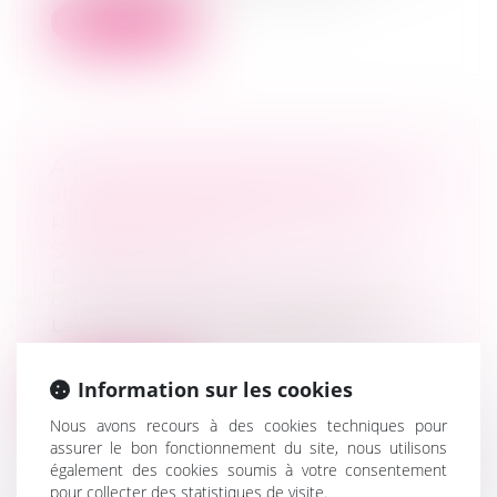
Lire la suite
ADMINISTRATEUR PROVISOIRE : LE
JUGE DES RÉFÉRÉS NE PEUT
RÉVOQUER LE GÉRANT D’UNE
SOCIÉTÉ CIVILE
Droit des sociétés
/
Droit des sociétés
commerciales et professionnelles
La Cour de cassation rappelle les limites
des pouvoirs du juge des référés en...
Information sur les cookies
Lire la suite
Nous avons recours à des cookies techniques pour
assurer le bon fonctionnement du site, nous utilisons
également des cookies soumis à votre consentement
pour collecter des statistiques de visite.