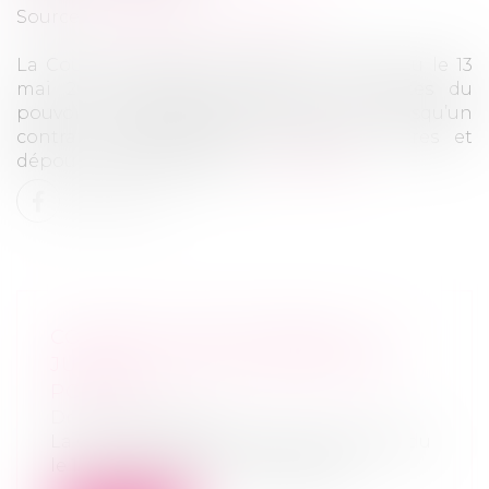
Source :
www.lemag-juridique.com
La Cour de cassation, dans un arrêt rendu le 13
mai 2026, est venue rappeler les limites du
pouvoir d’interprétation du juge lorsqu’un
contrat comporte des stipulations claires et
dépourvues d’ambiguïté...
Lire la suite
CONTRAT CLAIR ET PRÉCIS : LE
JUGE NE PEUT EN MODIFIER LA
PORTÉE
Droit commercial
La Cour de cassation, dans un arrêt rendu
le 13 mai 2026, est venue rappeler...