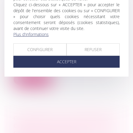
Cliquez ci-dessous sur « ACCEPTER » pour accepter le
dépôt de l'ensemble des cookies ou sur « CONFIGURER
VIOLENCES CONJUGALES : UNE
» pour choisir quels cookies nécessitant votre
AIDE FINANCIÈRE D’URGENCE
consentement seront déposés (cookies statistiques),
POUR QUITTER LE DOMICILE EN
avant de continuer votre visite du site.
SÉCURITÉ
Plus d'informations
Droit de la famille, des personnes et de
leur patrimoine
/
Violences familiales
CONFIGURER
REFUSER
Depuis le 1er décembre 2023, la Caf
propose une aide financière d’urgence
ACCEPTER
(AV...
Lire la suite
COMPENSATION EN PROCÉDURE
COLLECTIVE : PAS DE CONNEXITÉ