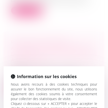
cassation a décidé de renvoyer devant l...
Lire la suite
POINT SUR LES MODES
ALTERNATIFS DE RÈGLEMENT DE
DIFFÉRENDS : DE LEUR EXPANSION
À LEUR LIMITE
MARD
Médiation conciliation, procédure
Information sur les cookies
participative, transaction, arbitrage, … Le...
Nous avons recours à des cookies techniques pour
Lire la suite
assurer le bon fonctionnement du site, nous utilisons
également des cookies soumis à votre consentement
pour collecter des statistiques de visite.
Cliquez ci-dessous sur « ACCEPTER » pour accepter le