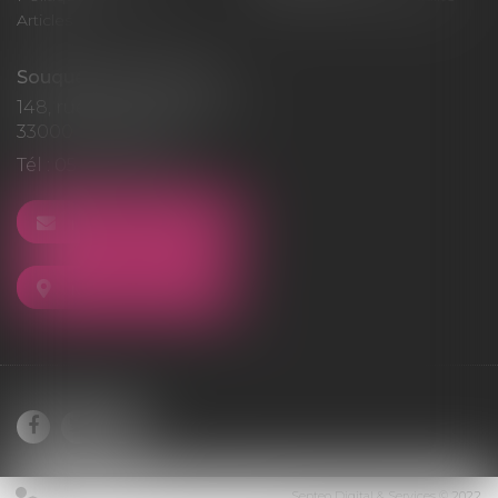
Articles
Souquet-Roos Avocat
148, rue Sainte-Catherine
33000 BORDEAUX
Tél :
05 47 50 06 07
NOUS CONTACTER
NOUS LOCALISER
Septeo Digital & Services © 2022