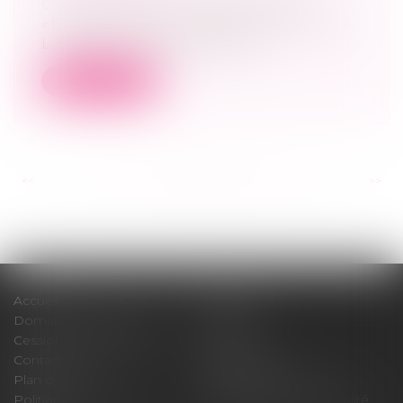
commerciales et professionnelles
« Il résulte de la combinaison des articles
L. 227-1 et L. 227-5 du code de c...
Lire la suite
<<
<
...
101
102
103
104
105
106
107
...
>
>>
Accueil
Cabinet
Domaines d'intervention
Médiation
Cession / Acquisition
Actus
Contact
Honoraires
Plan du site
Mentions légales
Politique de cookies
Politique de confidentialité