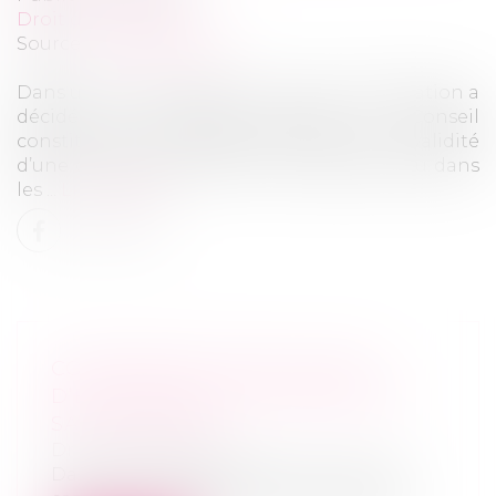
Droit des sociétés
Source :
www.legifiscal.fr
Dans une récente décision, la Cour de cassation a
décidé de renvoyer devant le Conseil
constitutionnel une question relative à la validité
d’une clause d’exclusion d’un associé prévu dans
les ...
Lire la suite
CONFORMITÉ D’UNE CLAUSE
D’EXCLUSION D’UN ASSOCIÉ DE
SAS LÉGIFISCAL
Droit des sociétés
Dans une récente décision, la Cour de