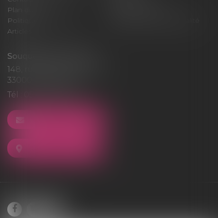
Plan du site
Mentions légales
Politique de cookies
Politique de confidentialité
Articles
Souquet-Roos Avocat
148, rue Sainte-Catherine
33000 BORDEAUX
Tél :
05 47 50 06 07
NOUS CONTACTER
NOUS LOCALISER