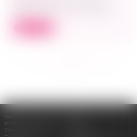
On entend de plus en plus parler de
médiation. On retrouve des médiateurs
un...
Lire la suite
<<
<
...
120
121
122
123
124
125
126
...
>
>>
Accueil
Cabinet
Domaines d'intervention
Médiation
Cession / Acquisition
Actus
Contact
Honoraires