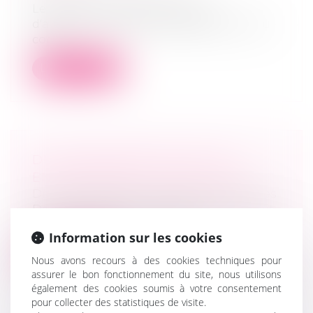
Le décret précise les modalités
d'application de diverses dispositions du
cod...
Lire la suite
DU CHANGEMENT POUR LES
ENTREPRISES EN DIFFICULTÉS
Droit des sociétés
/
Procédures collectives
Dans le cadre de la crise sanitaire, le droit
des entreprises en difficulté a...
Information sur les cookies
Lire la suite
Nous avons recours à des cookies techniques pour
assurer le bon fonctionnement du site, nous utilisons
également des cookies soumis à votre consentement
pour collecter des statistiques de visite.