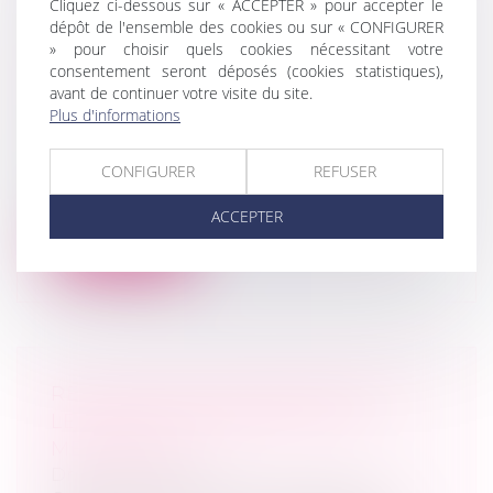
Cliquez ci-dessous sur « ACCEPTER » pour accepter le
dépôt de l'ensemble des cookies ou sur « CONFIGURER
» pour choisir quels cookies nécessitant votre
CONCURRENCE DÉLOYALE :
consentement seront déposés (cookies statistiques),
RECEVABILITÉ DE L’ATTESTATION
avant de continuer votre visite du site.
D’UN « CLIENT MYSTÈRE »
Plus d'informations
Droit commercial
/
Droit de la
concurrence
CONFIGURER
REFUSER
Si le recours au client mystère afin de
démontrer un acte de concurrence délo...
ACCEPTER
Lire la suite
RETOUR SUR LES AVANTAGES ET
LE FONCTIONNEMENT DE LA
MÉDIATION
Droit commercial