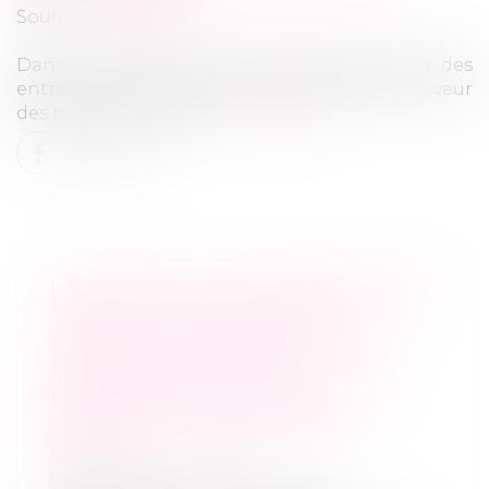
Source :
tribuca.net
Dans le cadre de la crise sanitaire, le droit des
entreprises en difficulté a été aménagé en faveur
des petites structures.
Lire la suite
LE DÉCRET DU 23 NOVEMBRE 2021
TENDANT À RENFORCER
L'EFFECTIVITÉ DES DROITS DES
PERSONNES VICTIMES
D'INFRACTIONS COMMISES AU
SEIN DU COUPLE OU DE LA
FAMILLE
(NPU) Droit de la famille