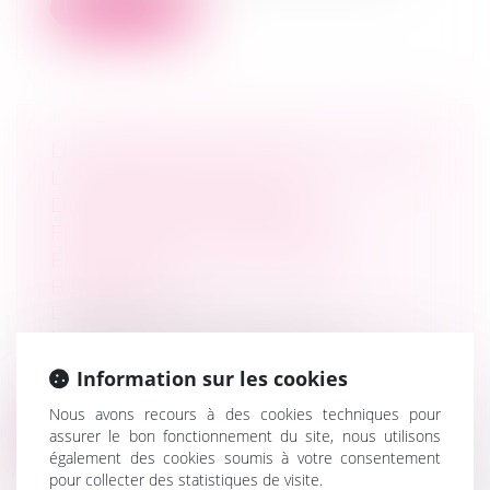
Lire la suite
LIQUIDATION JUDICIAIRE : QUAND
LA RESPONSABILITÉ DU
DIRIGEANT EST ENGAGÉE,
FISCALITÉ ET DROIT DES
ENTREPRISES - LES ECHOS
BUSINESS
Droit des sociétés
Le dirigeant d’une société peut
commettre une faute de gestion s’il ne
Information sur les cookies
tente...
Nous avons recours à des cookies techniques pour
Lire la suite
assurer le bon fonctionnement du site, nous utilisons
également des cookies soumis à votre consentement
pour collecter des statistiques de visite.