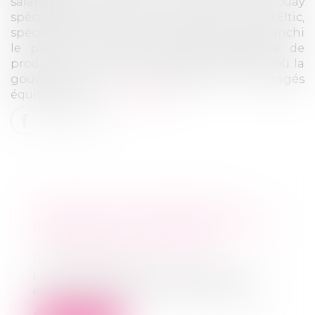
salariés de Loy et Cie, entreprise de Plouay
spécialisée dans l'ossature en bois, et ceux d'Eltic,
spécialisée en électricité, à Saint-Avé, ont franchi
le pas du statut de "société coopérative de
production", communément appelée Scop, où la
gouvernance et les profits sont partagés
équitablement...
Lire la suite
LE DROIT DES CONTRATS EST
RÉFORMÉ: TROIS PIÈGES À ÉVITER
- L'EXPRESS L'ENTREPRISE
Droit commercial
La réforme du droit des contrats est
entrée en vigueur le 1er octobre. Que di...