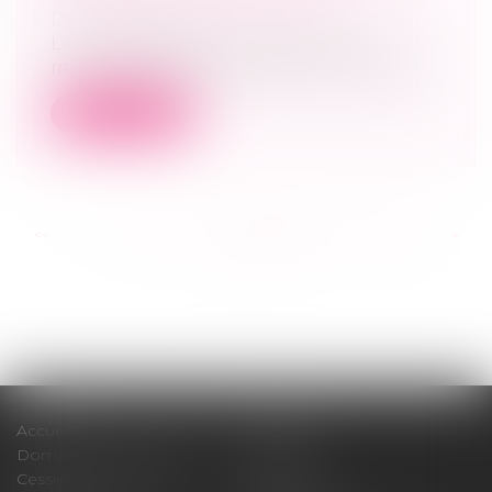
Droit des sociétés
Le régime de l'auto-entrepreneur (ou
micro-entrepreneur depuis le 1er janvier...
Lire la suite
<<
<
...
274
275
276
277
278
279
280
...
>
>>
Accueil
Cabinet
Domaines d'intervention
Médiation
Cession / Acquisition
Actus