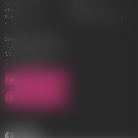
Contact
Honoraires
Plan du site
Mentions légales
Politique de cookies
Politique de confidentialité
Articles
Souquet-Roos Avocat
148, rue Sainte-Catherine
33000 BORDEAUX
Tél :
05 47 50 06 07
NOUS CONTACTER
NOUS LOCALISER