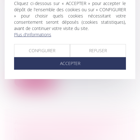
Cliquez ci-dessous sur « ACCEPTER » pour accepter le
dépôt de l'ensemble des cookies ou sur « CONFIGURER
» pour choisir quels cookies nécessitant votre
consentement seront déposés (cookies statistiques),
ASSOCIÉ SORTANT : DATE
avant de continuer votre visite du site.
D'ÉVALUATION DES DROITS
Plus d'informations
SOCIAUX - ÉDITIONS FRANCIS
LEFEBVRE
CONFIGURER
REFUSER
Droit commercial
En cas de contestation, l’expert chargé
ACCEPTER
d’évaluer les droits sociaux d’un ass...
Lire la suite
AUTO-ENTREPRENEUR: CE QU'ON
NE VOUS DIT PAS FORCÉMENT -
L'EXPRESS L'ENTREPRISE