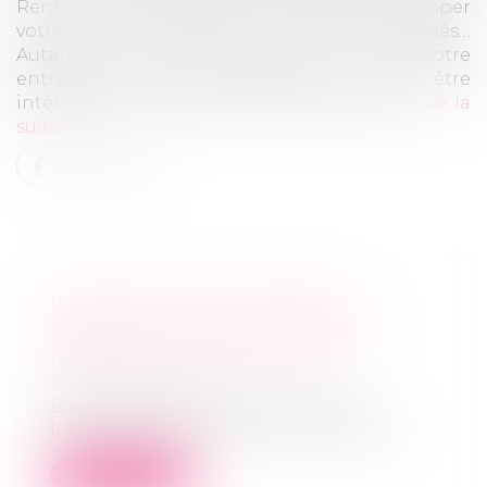
Renforcer votre fonds de roulement, développer
votre activité, accueillir de nouveaux salariés…
Autant de moments dans la vie de votre
entreprise, au cours desquels il peut être
intéressant de faire évoluer votre capital...
Lire la
suite
BAUX NOUVEAUX OU BAUX
ANCIENS : LE LOCATAIRE PEUT
RÉSILIER TOUS LES 3 ANS
Droit commercial
Baux nouveaux ou baux anciens : le
locataire peut résilier tous les 3 ansL'ar...
Lire la suite