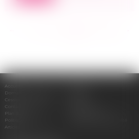
<<
<
...
277
278
279
280
281
282
283
...
>
>>
Accueil
Cabinet
Domaines d'intervention
Médiation
Cession / Acquisition
Actus
Contact
Honoraires
Plan du site
Mentions légales
Politique de cookies
Politique de confidentialité
Articles