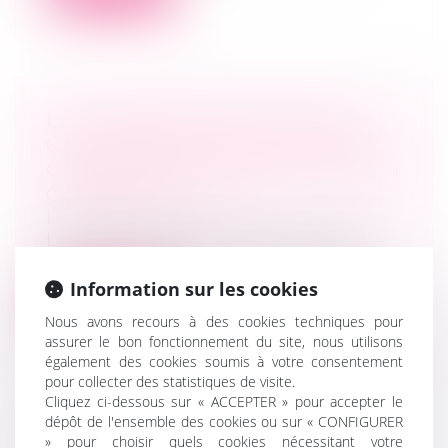
LE COMMANDEMENT VISANT LA
CLAUSE RÉSOLUTOIRE D'UN BAIL
COMMERCIAL DOIT CITER LE DÉLAI
CONTRACTUEL - EFL
Droit commercial
Lorsque la clause résolutoire d'un bail
commercial prévoit un délai de régula...
Information sur les cookies
Lire la suite
Nous avons recours à des cookies techniques pour
assurer le bon fonctionnement du site, nous utilisons
également des cookies soumis à votre consentement
pour collecter des statistiques de visite.
Cliquez ci-dessous sur « ACCEPTER » pour accepter le
dépôt de l'ensemble des cookies ou sur « CONFIGURER
DES CONDITIONS GÉNÉRALES DE
» pour choisir quels cookies nécessitant votre