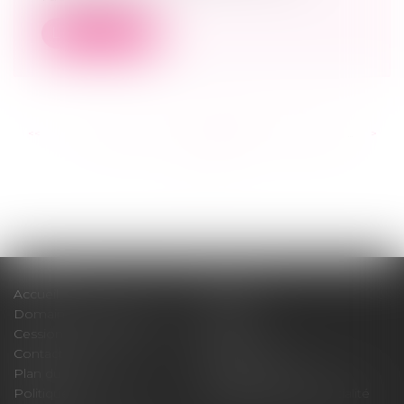
Lire la suite
<<
<
...
223
224
225
226
227
228
229
...
>
>>
Accueil
Cabinet
Domaines d'intervention
Médiation
Cession / Acquisition
Actus
Contact
Honoraires
Plan du site
Mentions légales
Politique de cookies
Politique de confidentialité