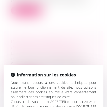
compter de janvier 2019 une allocation...
Lire la suite
PROFESSION LIBÉRALE : LES
OBLIGATIONS COMPTABLES
Droit des sociétés
/
Droit des sociétés
commerciales et professionnelles
Si vous exercer une profession libérale,
vous pouvez avoir opté pour plusieur...
Information sur les cookies
Lire la suite
Nous avons recours à des cookies techniques pour
assurer le bon fonctionnement du site, nous utilisons
également des cookies soumis à votre consentement
pour collecter des statistiques de visite.
Cliquez ci-dessous sur « ACCEPTER » pour accepter le
dépôt de l'ensemble des cookies ou sur « CONFIGURER