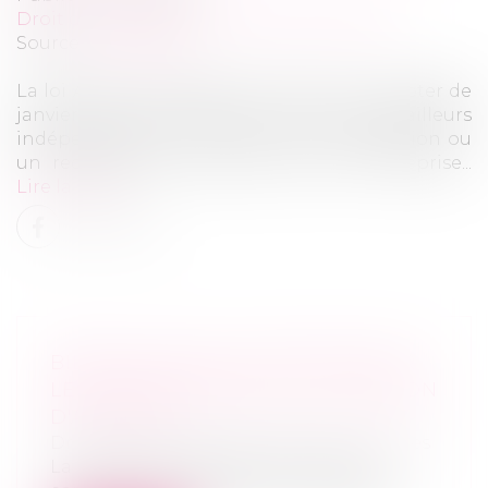
Droit des sociétés
/
Procédures collectives
Source :
tribuca.net
La loi Avenir professionnel institue à compter de
janvier 2019 une allocation pour les travailleurs
indépendants qui ont connu une liquidation ou
un redressement judiciaire de leur entreprise...
Lire la suite
BIENTÔT UNE ALLOCATION POUR
LES INDÉPENDANTS EN CESSATION
D'ACTIVITÉ
Droit des sociétés
/
Procédures collectives
La loi Avenir professionnel institue à