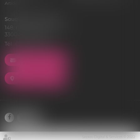
Articles
Souquet-Roos Avocat
148, rue Sainte-Catherine
33000 BORDEAUX
Tél :
05 47 50 06 07
NOUS CONTACTER
NOUS LOCALISER
Septeo Digital & Services © 2022