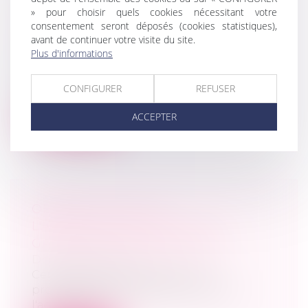
PÉDAGOGIE ET DIALOGUE,
» pour choisir quels cookies nécessitant votre
consentement seront déposés (cookies statistiques),
MAÎTRES-MOTS DE LA MÉDIATION
avant de continuer votre visite du site.
PRÉALABLE OBLIGATOIRE
Plus d'informations
MARD
Depuis le 1er avril 2018, certains litiges de
CONFIGURER
REFUSER
la fonction publique et sociaux...
ACCEPTER
Lire la suite
OBTENIR L'AVAL DE
L'ADMINISTRATION SUR VOS
GARANTIES COMMERCIALES
Droit commercial
Certaines entreprises pourront
prochainement demander l'aval de
l'administrat...