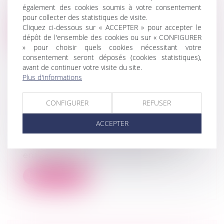
La société par actions simplifiée (SAS) ou
également des cookies soumis à votre consentement
la SAS unipersonnelle (SASU) obéit...
pour collecter des statistiques de visite.
Cliquez ci-dessous sur « ACCEPTER » pour accepter le
Lire la suite
dépôt de l'ensemble des cookies ou sur « CONFIGURER
» pour choisir quels cookies nécessitant votre
consentement seront déposés (cookies statistiques),
avant de continuer votre visite du site.
Plus d'informations
COMMENT CHOISIR ENTRE L'EURL
CONFIGURER
REFUSER
ET LA SASU ?
Droit des sociétés
/
Droit des sociétés
ACCEPTER
commerciales et professionnelles
Lorsqu’un particulier souhaite créer son
entreprise seul, le choix le plus co...
Lire la suite