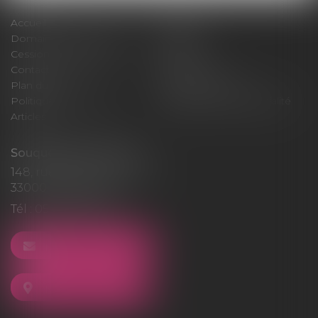
Accueil
Cabinet
Domaines d'intervention
Médiation
Cession / Acquisition
Actus
Contact
Honoraires
Plan du site
Mentions légales
Politique de cookies
Politique de confidentialité
Articles
Souquet-Roos Avocat
148, rue Sainte-Catherine
33000 BORDEAUX
Tél :
05 47 50 06 07
NOUS CONTACTER
NOUS LOCALISER