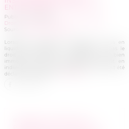
INSAISISSABLE PAR UN
ENTREPRENEUR - LES ECHOS
Publié le :
04/05/2018
Droit des sociétés
/
Procédures collectives
Source :
business.lesechos.fr
Lorsqu’un entrepreneur individuel est mis en
liquidation judiciaire, le liquidateur n’a pas le
droit de demander le partage d’un bien
immobilier que cet entrepreneur détient en
indivision avec son épouse dès lors qu’il avait été
déclaré insaisissable...
Lire la suite
IMMOBILIER : RÉNOVER LA
PROPRIÉTÉ DE L’UN AVEC DE