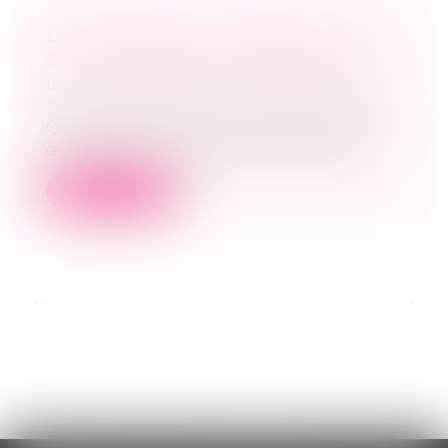
LA RÉSIDENCE ALTERNÉE : POUR
QUI ? POURQUOI ? COMMENT ?
Droit de la famille, des personnes et de
leur patrimoine
/
Divorce et séparation
Quand un couple avec enfants se sépare,
que les conjoints soient mariés, pacs...
Lire la suite
<<
<
...
234
235
236
237
238
239
240
...
>
>>