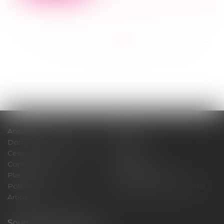
<<
<
...
247
248
249
250
251
252
253
...
>
>>
Accueil
Cabinet
Domaines d'intervention
Médiation
Cession / Acquisition
Actus
Contact
Honoraires
Plan du site
Mentions légales
Politique de cookies
Politique de confidentialité
Articles
Souquet-Roos Avocat