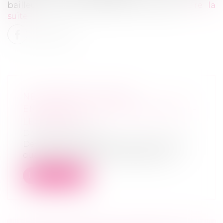
bailleur initial, usufruitière des locaux...
Lire la
suite
NE CRÉEZ PAS VOTRE
ENTREPRISE, RECYCLEZ-EN UNE ! -
LES ECHOS
Droit des sociétés
Des centaines de start-up voient le jour
quand des milliers d'entreprises son...
Lire la suite