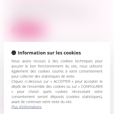
Informations générales
Combien de femmes créent des
entreprises en France ? Que représente
l’entrepr...
Lire la suite
Information sur les cookies
Nous avons recours à des cookies techniques pour
FACILITER LA TRANSMISSION
assurer le bon fonctionnement du site, nous utilisons
D'ENTREPRISE AUX SALARIÉS
également des cookies soumis à votre consentement
Droit des sociétés
pour collecter des statistiques de visite.
Cliquez ci-dessous sur « ACCEPTER » pour accepter le
Chaque année, 185.000 entreprises
dépôt de l'ensemble des cookies ou sur « CONFIGURER
françaises voient leur actionnaire
» pour choisir quels cookies nécessitant votre
principa...
consentement seront déposés (cookies statistiques),
avant de continuer votre visite du site.
Lire la suite
Plus d'informations