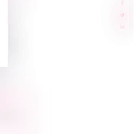
 EN
tie de c...
BE À
nnelles
 de la f...