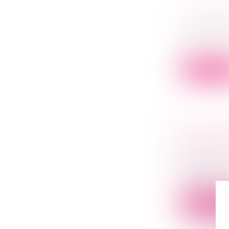
COMMENT
Droit des s
La cession 
d...
Lire la su
LE DIVOR
Droit de la
séparation
Une pensio
pension de.
Lire la su