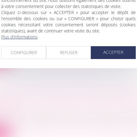
fonctionnement du site, nous utilisons également des cookies soumis
à votre consentement pour collecter des statistiques de visite.
Cliquez ci-dessous sur « ACCEPTER » pour accepter le dépôt de
l'ensemble des cookies ou sur « CONFIGURER » pour choisir quels
TÉ DE RENTRÉE DU DROIT DES ENTREPRISES
cookies nécessitant votre consentement seront déposés (cookies
statistiques), avant de continuer votre visite du site.
TÉ
Plus d'informations
ociétés
/
Procédures collectives
la covid-19 n’en finit pas et après avoir annoncé une sor
ACCEPTER
CONFIGURER
REFUSER
ite
CIVILE À L’IS : VRAIE OPPORTUNITÉ OU BOM
MENT ?
ociétés
/
Droit des sociétés commerciales et professio
 frein à l’investissement immobilier réside dans le poids
ite