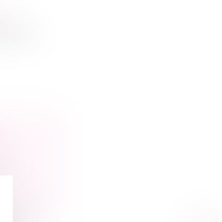
 ?
nnelles
s actions
?
 et
e la