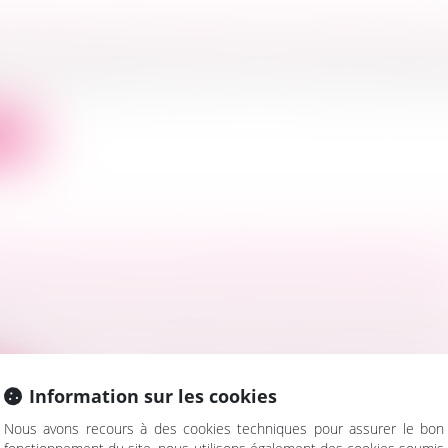
 RÉALISER UNE CESSION D’ACTIONS DE SAS
ociétés
/
Droit des sociétés commerciales et professio
d’actions de SAS n'est ni plus ni moins que la vente de
ite
CE MET-IL FIN À LA PENSION DE RÉVERSION
 famille, des personnes et de leur patrimoine
/
Divorce
n de réversion correspond au versement d’une part d
..
Information sur les cookies
ite
Nous avons recours à des cookies techniques pour assurer le bon