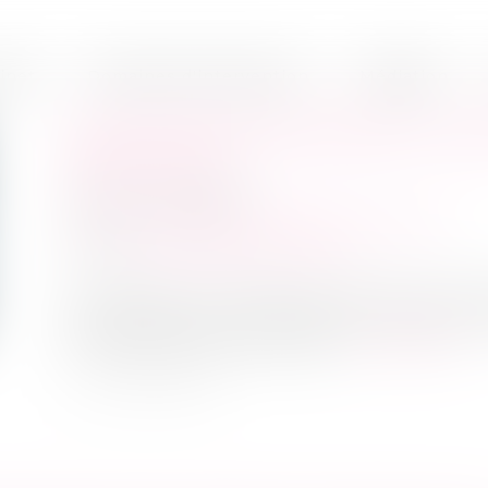
inet
Domaines d'intervention
Médiation
ACTUALITÉ DE RENTRÉE DU DR
DIFFICULTÉ
Publié le :
24/09/2021
Droit des sociétés
/
Procédures collectives
Source :
www.dalloz-actualite.fr
La crise de la covid-19 n’en finit pas et ap
gouvernement a été obligé de poursuivre 
contexte de grogne libertaire...
Lire la suite