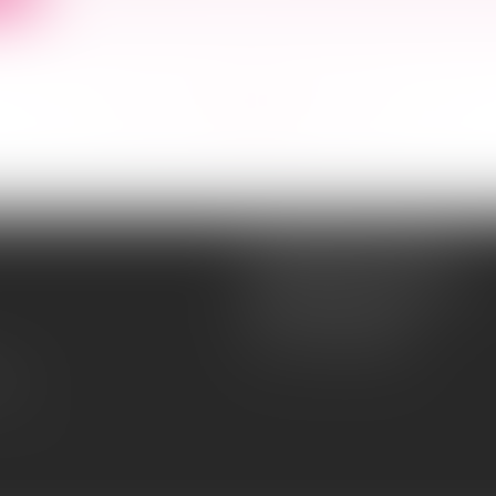
<<
<
...
126
127
128
129
130
131
132
...
>
>>
Souquet-Roos Avocat
148, rue Sainte-Catherine
33000 BORDEAUX
Tél :
05 47 50 06 07
lité