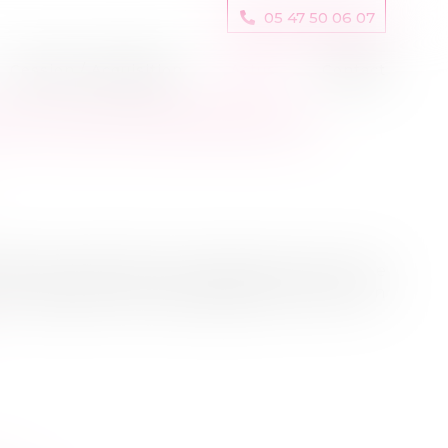
05 47 50 06 07
Cession / Acquisition
Actus
Contact
OIT DES ENTREPRISES EN
rès avoir annoncé une sortie de crise, notre
les dispositifs d’accompagnement, dans un