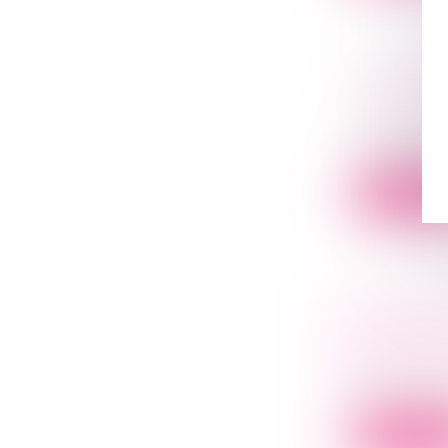
ACTUALI
DIFFICUL
Droit des s
La crise de 
Lire la su
SOCIÉTÉ 
RETARDE
Droit des s
Le principal
Lire la su