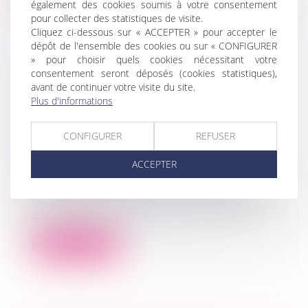
également des cookies soumis à votre consentement
pour collecter des statistiques de visite.
Cliquez ci-dessous sur « ACCEPTER » pour accepter le
dépôt de l'ensemble des cookies ou sur « CONFIGURER
» pour choisir quels cookies nécessitant votre
DEVOIR CONJUGAL ET LIBERTÉ
consentement seront déposés (cookies statistiques),
avant de continuer votre visite du site.
SEXUELLE : LA CEDH PROTÈGE LE
Plus d'informations
CONSENTEMENT DANS LE
MARIAGE
CONFIGURER
REFUSER
Droit de la famille, des personnes et de
leur patrimoine
/
Couples et régime
ACCEPTER
matrimoniaux
En matière de droits fondamentaux,
l'article 8 de la Convention européenne
de...
Lire la suite