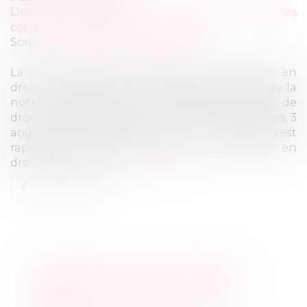
Droit des sociétés
/
Droit des sociétés
commerciales et professionnelles
Source :
www.lemag-juridique.com
La notion d’abus de majorité a été introduite en
droit français dans un arrêt de 1961. Héritant de la
notion prétorienne de la théorie des abus de
droit créée en 1915 (Cass, Chambre des requêtes, 3
août 1915, 00-02.378), l’abus de majorité s’est
rapidement imposé comme un outil efficace en
droit des sociétés...
Lire la suite
PROCRÉATION POST MORTEM :
VERS UNE AUTORISATION EN