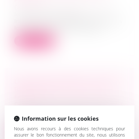
FRANCE ?
Droit de la famille, des personnes et de
leur patrimoine
/
Filiation
Interdite en France depuis l’adoption des
lois de bioéthique en 1994, la proc...
Lire la suite
LIQUIDATEUR AMIABLE : QUELLES
RESPONSABILITÉS EN CAS DE
FAUTE ?
Droit des sociétés
/
Procédures collectives
Lors de la fin d’une société, la liquidation
Information sur les cookies
est un processus obligatoire. Ce...
Nous avons recours à des cookies techniques pour
Lire la suite
assurer le bon fonctionnement du site, nous utilisons