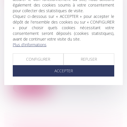
également des cookies soumis à votre consentement
pour collecter des statistiques de visite.
Cliquez ci-dessous sur « ACCEPTER » pour accepter le
dépôt de l'ensemble des cookies ou sur « CONFIGURER
» pour choisir quels cookies nécessitant votre
ABSENCE DE DROIT AU
consentement seront déposés (cookies statistiques),
RENOUVELLEMENT D’UN BAIL
avant de continuer votre visite du site.
COMMERCIAL POUR UN PRENEUR
Plus d'informations
NON IMMATRICULÉ AU RCS
Droit des sociétés
/
Droit des sociétés
CONFIGURER
REFUSER
commerciales et professionnelles
Le preneur à bail d’un terrain nu sur
ACCEPTER
lequel sont édifiées des constructions...
Lire la suite
QUAND UNE CLAUSE DE NON-