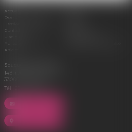
Accueil
Cabinet
Domaines d'intervention
Médiation
Cession / Acquisition
Actus
Contact
Honoraires
Plan du site
Mentions légales
Politique de cookies
Politique de confidentialité
Articles
Souquet-Roos Avocat
148, rue Sainte-Catherine
33000 BORDEAUX
Tél :
05 47 50 06 07
NOUS CONTACTER
NOUS LOCALISER