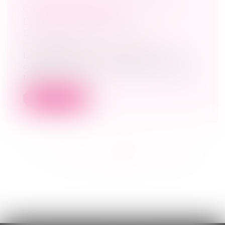
CONCURRENCE EST
DISPROPORTIONNÉE
Droit commercial
/
Droit de la
concurrence
La clause de non-concurrence d’un
contrat de gérance-mandat qui, compte
tenu...
Lire la suite
<<
<
...
182
183
184
185
186
187
188
...
>
>>