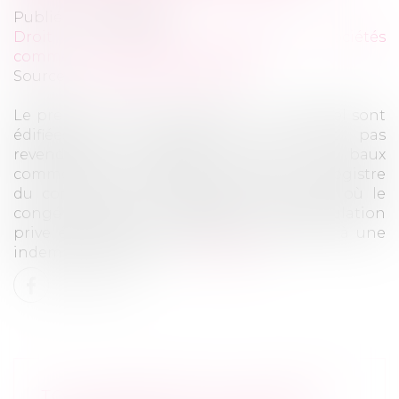
Publié le :
20/02/2020
Droit des sociétés
/
Droit des sociétés
commerciales et professionnelles
Source :
www.dalloz-actualite.fr
Le preneur à bail d’un terrain nu sur lequel sont
édifiées des constructions ne peut pas
revendiquer en justice le statut des baux
commerciaux à défaut d’être inscrit sur le registre
du commerce et des sociétés à la date où le
congé est donné. L’absence d’immatriculation
prive également le preneur de son droit à une
indemnité d’éviction...
Lire la suite
TOUT SAVOIR SUR LA LOCATION