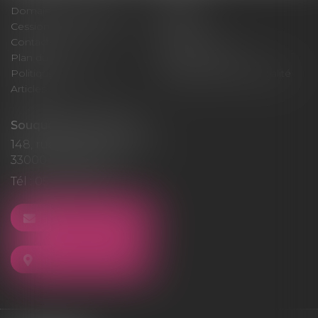
Domaines d'intervention
Médiation
Cession / Acquisition
Actus
Contact
Honoraires
Plan du site
Mentions légales
Politique de cookies
Politique de confidentialité
Articles
Souquet-Roos Avocat
148, rue Sainte-Catherine
33000 BORDEAUX
Tél :
05 47 50 06 07
NOUS CONTACTER
NOUS LOCALISER