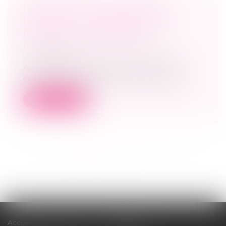
LANCEMENT D'UNE MISSION
DÉDIÉE À LA TRANSMISSION-
REPRISE D'ENTREPRISES
Droit des sociétés
/
Transmission
d’entreprise
Avec 500 000 entreprises qui devraient
être cédées dans les dix prochaines an...
Lire la suite
<<
<
1
2
3
4
5
6
7
...
>
>>
Accueil
Cabinet