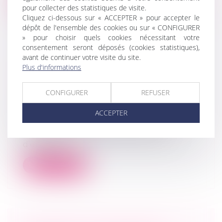
pour collecter des statistiques de visite.
Cliquez ci-dessous sur « ACCEPTER » pour accepter le
dépôt de l'ensemble des cookies ou sur « CONFIGURER
» pour choisir quels cookies nécessitant votre
consentement seront déposés (cookies statistiques),
avant de continuer votre visite du site.
TRANSMISSION D'ENTREPRISES :
Plus d'informations
MISE EN PERSPECTIVE
PATRIMONIALE
CONFIGURER
REFUSER
Droit des sociétés
/
Transmission
d’entreprise
ACCEPTER
La publication récente de deux
documents relatifs à la transmission
d’entrepr...
Lire la suite