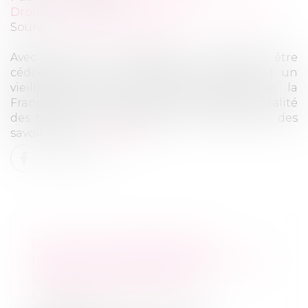
Droit des sociétés
/
Transmission d’entreprise
Source :
www.actu-juridique.fr
Avec 500 000 entreprises qui devraient être
cédées dans les dix prochaines années et un
vieillissement des dirigeants d’entreprise, la
France est confrontée à un triple enjeu : vitalité
des territoires, souveraineté et transmission des
savoir-faire...
Lire la suite
RACHAT D’ENTREPRISE ET
INFORMATION DES SALARIÉS : UN
DISPOSITIF RECENTRÉ
Droit des sociétés
/
Transmission