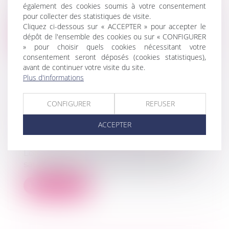
judiciaire est ouverte en même temps
également des cookies soumis à votre consentement
pour collecter des statistiques de visite.
que...
Cliquez ci-dessous sur « ACCEPTER » pour accepter le
dépôt de l'ensemble des cookies ou sur « CONFIGURER
Lire la suite
» pour choisir quels cookies nécessitant votre
consentement seront déposés (cookies statistiques),
avant de continuer votre visite du site.
Plus d'informations
CONFIGURER
REFUSER
PROCÉDURE DE SAUVEGARDE :
ATTENTION À NE PAS IGNORER
ACCEPTER
L’INTERRUPTION DE L’INSTANCE !
Droit des sociétés
/
Procédures collectives
Lorsque l’ouverture d’une procédure de
sauvegarde intervient, elle entraîne l...
Lire la suite