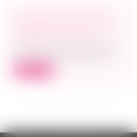
LA LICITATION D’UN BIEN INDIVIS
NE RELÈVE PAS DU RÉGIME DE
RÉALISATION DES ACTIFS DE LA
PROCÉDURE COLLECTIVE
Droit des sociétés
/
Procédures collectives
La vente forcée d’un immeuble acquis en
indivision avant l’ouverture d’une pr...
Lire la suite
<<
<
1
2
3
4
5
6
7
...
>
>>