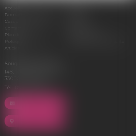
Accueil
Cabinet
Domaines d'intervention
Médiation
Cession / Acquisition
Actus
Contact
Honoraires
Plan du site
Mentions légales
Politique de cookies
Politique de confidentialité
Articles
Souquet-Roos Avocat
148, rue Sainte-Catherine
33000 BORDEAUX
Tél :
05 47 50 06 07
NOUS CONTACTER
NOUS LOCALISER