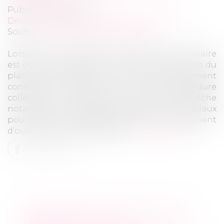
Publié le :
27/06/2025
Droit des sociétés
/
Procédures collectives
Source :
www.lemag-juridique.com
Lorsqu’une procédure de liquidation judiciaire
est ouverte en même temps que la résolution du
plan de redressement, elle est juridiquement
considérée comme une nouvelle procédure
collective. Ce changement de cadre empêche
notamment la résiliation des baux commerciaux
pour des loyers impayés postérieurs au jugement
d’ouverture du redressement...
Lire la suite
LA RÉUSSITE OU L’ÉCHEC D’UNE