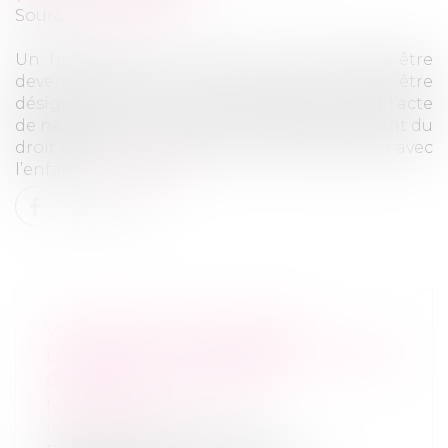
Source :
www.efl.fr
Un homme qui a conçu un enfant après être
devenu femme pour l’état civil ne peut être
désigné comme « parent biologique » dans l’acte
de naissance. La loi ne le prive pas pour autant du
droit de faire reconnaître un lien de filiation avec
l’enfant...
Lire la suite
VIOLENCES CONJUGALES,
LOGEMENT ET PRÉCARITÉ : NE PAS
OUBLIER L’OBLIGATION
NATURELLE
(NPU) Droit de la famille