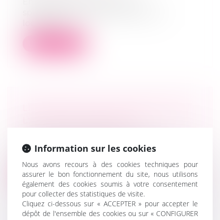
En plus de l’arsenal juridique
spécifiquement dédié à l’accès à un
logement p...
Lire la suite
LE POINT SUR LA VACCINATION ET
L'AUTORITÉ PARENTALE
(NPU) Droit de la famille
En matière d’exercice de l’autorité
Information sur les cookies
parentale, il convient de différencier le...
Nous avons recours à des cookies techniques pour
Lire la suite
assurer le bon fonctionnement du site, nous utilisons
également des cookies soumis à votre consentement
pour collecter des statistiques de visite.
Cliquez ci-dessous sur « ACCEPTER » pour accepter le
dépôt de l'ensemble des cookies ou sur « CONFIGURER