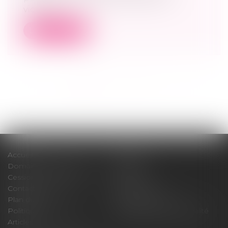
victime...
Lire la suite
<<
<
1
2
3
4
5
6
7
...
>
>>
Accueil
Cabinet
Domaines d'intervention
Médiation
Cession / Acquisition
Actus
Contact
Honoraires
Plan du site
Mentions légales
Politique de cookies
Politique de confidentialité
Articles