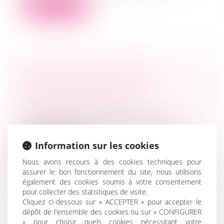
Lire la suite
ESPACES DE RENCONTRE
PARENTS-ENFANTS POUR
FAMILLES EN DIFFICULTÉ
(NPU) Droit de la famille
A l’occasion de crises ou de ruptures
familiales graves, les espaces de renco...
Information sur les cookies
Lire la suite
Nous avons recours à des cookies techniques pour
assurer le bon fonctionnement du site, nous utilisons
également des cookies soumis à votre consentement
pour collecter des statistiques de visite.
Cliquez ci-dessous sur « ACCEPTER » pour accepter le
dépôt de l'ensemble des cookies ou sur « CONFIGURER
GESTATION POUR AUTRUI À
» pour choisir quels cookies nécessitant votre