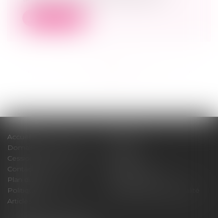
Lire la suite
<<
<
...
4
5
6
7
8
9
10
>
>>
Accueil
Cabinet
Domaines d'intervention
Médiation
Cession / Acquisition
Actus
Contact
Honoraires
Plan du site
Mentions légales
Politique de cookies
Politique de confidentialité
Articles