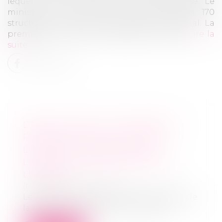
lequel il ne vit pas dans un cadre apaisé. Le
ministère de la justice soutient environ 170
structures réparties sur le territoire national. La
première a vu le jour à Bordeaux en 1986...
Lire la
suite
DROIT DE VISITE ACCORDÉ AU «
PARENT SOCIAL » : OUI DANS
L'INTÉRÊT SUPÉRIEUR DE
L'ENFANT - ÉDITIONS FRANCIS
LEFEBVRE
(NPU) Droit de la famille
Le juge peut accorder à l’ex-compagne de
la mère d’un enfant un droit de visi...