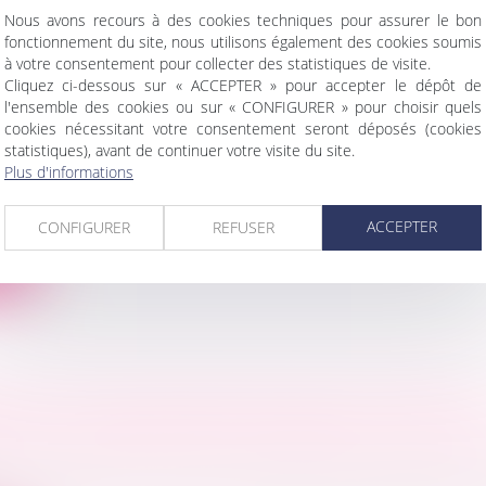
Nous avons recours à des cookies techniques pour assurer le bon
fonctionnement du site, nous utilisons également des cookies soumis
à votre consentement pour collecter des statistiques de visite.
Cliquez ci-dessous sur « ACCEPTER » pour accepter le dépôt de
l'ensemble des cookies ou sur « CONFIGURER » pour choisir quels
IL NATIONAL DE LA MÉDIATION FAIT SON BI
cookies nécessitant votre consentement seront déposés (cookies
OURS
statistiques), avant de continuer votre visite du site.
Plus d'informations
is de travaux, le Conseil national de la médiation (CN
ACCEPTER
CONFIGURER
REFUSER
ite
S AVIS ET RECOMMANDATIONS DU CONSEIL
 DE LA MÉDIATION AU MINISTRE DE LA JUS