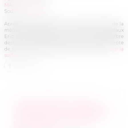
MARD
Source :
www.jss.fr
Après 18 mois de travaux, le Conseil national de la
médiation (CNM), créé par l'ex-garde des Sceaux
Eric Dupond-Moretti, a rendu, en décembre
dernier, un rapport d'étape, pour rendre compte
de ses travaux et chantiers, à mi-mandat...
Lire la
suite
ILS NE SE PARLENT PLUS, NE
S’ÉCOUTENT PLUS : LA MÉDIATION,
UN REMÈDE POUR DÉSAMORCER
LES TENSIONS AU SEIN DES