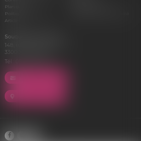
Plan du site
Mentions légales
Politique de cookies
Politique de confidentialité
Articles
Souquet-Roos Avocat
148, rue Sainte-Catherine
33000 BORDEAUX
Tél :
05 47 50 06 07
NOUS CONTACTER
NOUS LOCALISER