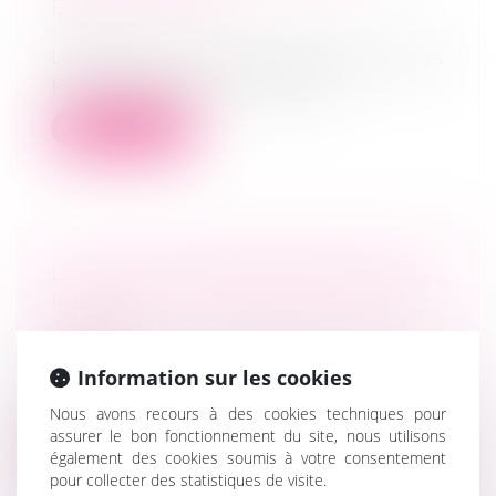
EXPLOITATIONS
MARD
Les installations agricoles sont précieuses
pour assurer l’avenir de l’agricu...
Lire la suite
LA LOI DU 8 FÉVRIER 1995 SUR LA
MÉDIATION JUDICIAIRE FÊTE SES
30 ANS
MARD
Information sur les cookies
Le saviez-vous ? La médiation est une
création prétorienne apparue dans les a...
Nous avons recours à des cookies techniques pour
assurer le bon fonctionnement du site, nous utilisons
Lire la suite
également des cookies soumis à votre consentement
pour collecter des statistiques de visite.