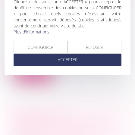
Cliquez ci-dessous sur « ACCEPTER » pour accepter le
dépôt de l'ensemble des cookies ou sur « CONFIGURER
» pour choisir quels cookies nécessitant votre
consentement seront déposés (cookies statistiques),
avant de continuer votre visite du site.
LE CONSEIL NATIONAL DE LA
Plus d'informations
MÉDIATION FAIT SON BILAN DE MI-
PARCOURS
CONFIGURER
REFUSER
MARD
Après 18 mois de travaux, le Conseil
ACCEPTER
national de la médiation (CNM), créé par...
Lire la suite
PREMIERS AVIS ET
RECOMMANDATIONS DU CONSEIL
NATIONAL DE LA MÉDIATION AU