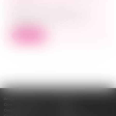
MINISTRE DE LA JUSTICE
MARD
Alors que Gérald Darmanin vient de
s’installer place Vendôme comme
nouveau m...
Lire la suite
<<
<
1
2
3
4
5
6
7
...
>
>>
Accueil
Cabinet
Domaines d'intervention
Médiation
Cession / Acquisition
Actus
Contact
Honoraires