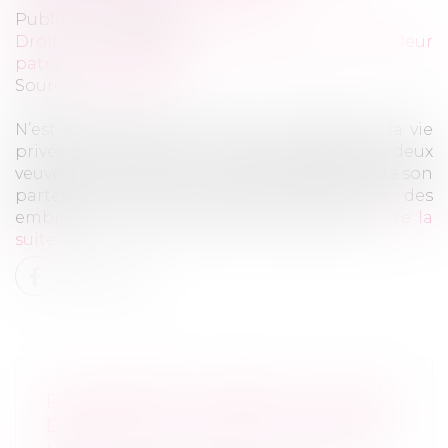
Publié le :
25/10/2023
Droit de la famille, des personnes et de leur
patrimoine
/
Filiation
Source :
www.efl.fr
N’est pas contraire au droit au respect de la vie
privée (Conv. EDH art. 8) le fait d’interdire à deux
veuves le transfert, pour l’une des gamètes de son
partenaire de pacs décédé, pour l’autre des
embryons conçus avec son mari défunt...
Lire la
suite
PROTECTION DU DROIT À L’IMAGE
DE L’ENFANT : PUBLICATION DE LA