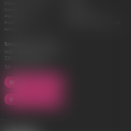
Cession / Acquisition
Actus
Contact
Honoraires
Plan du site
Mentions légales
Politique de cookies
Politique de confidentialité
Articles
Souquet-Roos Avocat
148, rue Sainte-Catherine
33000 BORDEAUX
Tél :
05 47 50 06 07
NOUS CONTACTER
NOUS LOCALISER