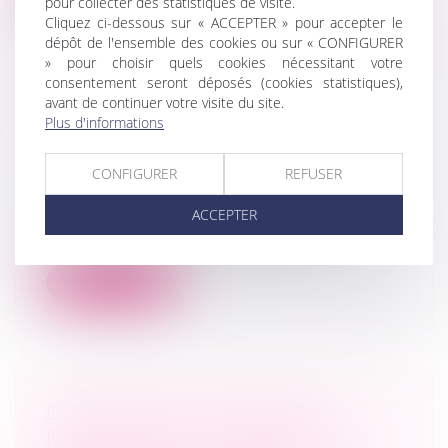
pour collecter des statistiques de visite.
Cliquez ci-dessous sur « ACCEPTER » pour accepter le
dépôt de l'ensemble des cookies ou sur « CONFIGURER
» pour choisir quels cookies nécessitant votre
consentement seront déposés (cookies statistiques),
avant de continuer votre visite du site.
Plus d'informations
RECEVABILITÉ DE L’ACTION EN
CONTESTATION DE PATERNITÉ
CONFIGURER
REFUSER
Droit de la famille, des personnes et de
leur patrimoine
/
Filiation
ACCEPTER
S’agissant d’une action en contestation
de filiation, des règles spécifiques...
Lire la suite
L’INTERDICTION FRANÇAISE
D’EXPORTER DES GAMÈTES OU