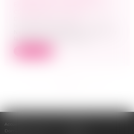
EMBRYONS POST-MORTEM EST
CONFORME À LA CEDH
Droit de la famille, des personnes et de
leur patrimoine
/
Filiation
N’est pas contraire au droit au respect de
la vie privée (Conv. EDH art. 8) l...
Lire la suite
<<
<
1
2
3
4
5
>
>>
Accueil
Cabinet
Domaines d'intervention
Médiation