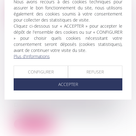
Nous avons recours à des cookies techniques pour
application de l’article R 123-15 du Co...
assurer le bon fonctionnement du site, nous utilisons
également des cookies soumis à votre consentement
Lire la suite
pour collecter des statistiques de visite.
Cliquez ci-dessous sur « ACCEPTER » pour accepter le
dépôt de l'ensemble des cookies ou sur « CONFIGURER
» pour choisir quels cookies nécessitant votre
consentement seront déposés (cookies statistiques),
avant de continuer votre visite du site.
CESSION ET VALORISATION
Plus d'informations
D’ACTIONS : RETOUR SUR LES
OBLIGATIONS EN MATIÈRE DE
CONFIGURER
REFUSER
COMMUNICATION DES
DOCUMENTS SOCIAUX
ACCEPTER
Droit des sociétés
/
Droit des sociétés
commerciales et professionnelles
Dans l’affaire portée devant la Cour de
cassation, un actionnaire avait démis...
Lire la suite