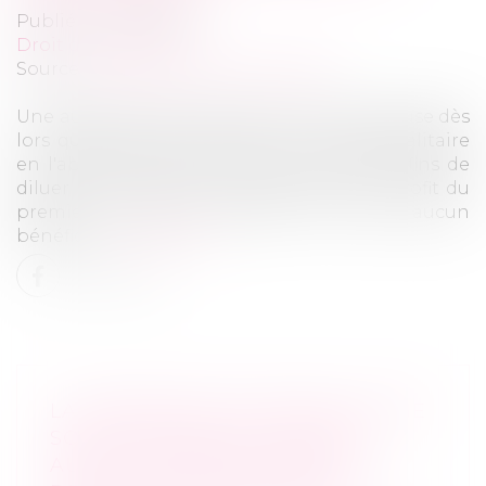
Publié le :
07/12/2022
Droit des sociétés
Source :
formation.lefebvre-dalloz.fr
Une augmentation de capital est frauduleuse dès
lors qu'elle est décidée par un associé égalitaire
en l'absence de son coassocié aux seules fins de
diluer la participation de ce dernier au profit du
premier, et que la société n'en retire aucun
bénéfice...
Lire la suite
LA PERSONNALITÉ MORALE D'UNE
SOCIÉTÉ DISSOUTE SUBSISTE
AUSSI LONGTEMPS QUE SES