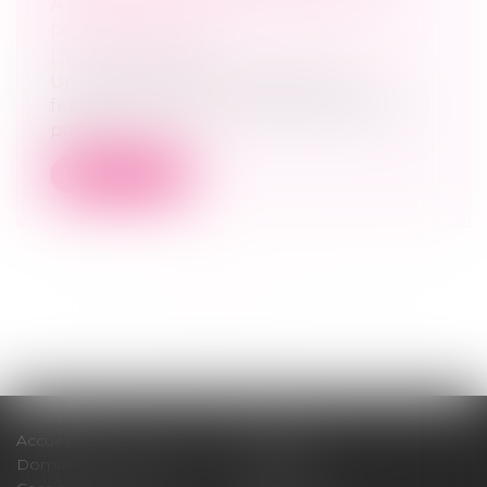
ASSOCIÉ ÉGALITAIRE ANNULÉE
POUR FRAUDE
Droit des sociétés
Une augmentation de capital est
frauduleuse dès lors qu'elle est décidée
par...
Lire la suite
<<
<
1
2
3
4
5
6
7
...
>
>>
Accueil
Cabinet
Domaines d'intervention
Médiation