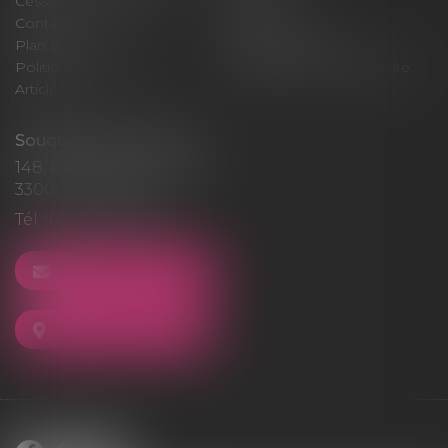
Cession / Acquisition
Actus
Contact
Honoraires
Plan du site
Mentions légales
Politique de cookies
Politique de confidentialité
Articles
Souquet-Roos Avocat
148, rue Sainte-Catherine
33000 BORDEAUX
Tél :
05 47 50 06 07
NOUS CONTACTER
NOUS LOCALISER