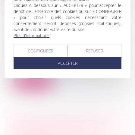
Cliquez ci-dessous sur « ACCEPTER » pour accepter le
dépôt de l'ensemble des cookies ou sur « CONFIGURER
» pour choisir quels cookies nécessitant votre
consentement seront déposés (cookies statistiques),
avant de continuer votre visite du site.
UNE SOCIÉTÉ NE PEUT PAS
Plus d'informations
SUSPENDRE SON DIRIGEANT DANS
L'ATTENTE DE SA RÉVOCATION
CONFIGURER
REFUSER
Droit des sociétés
Un juste motif de révocation peut être
ACCEPTER
retenu même s'il n'a pas été communiqu...
Lire la suite
UNE AUGMENTATION DE CAPITAL
DÉCIDÉE AUX DÉPENS D'UN