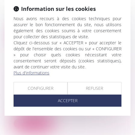
Droit de la famille, des personnes et de
Information sur les cookies
leur patrimoine
Le ministère des Finances et des comptes
Nous avons recours à des cookies techniques pour
assurer le bon fonctionnement du site, nous utilisons
publics a rappelé que les prestation...
également des cookies soumis à votre consentement
pour collecter des statistiques de visite.
Lire la suite
Cliquez ci-dessous sur « ACCEPTER » pour accepter le
dépôt de l'ensemble des cookies ou sur « CONFIGURER
» pour choisir quels cookies nécessitant votre
consentement seront déposés (cookies statistiques),
avant de continuer votre visite du site.
Plus d'informations
SÉCU, CAF, RETRAITE... : APRÈS UN
DIVORCE, QUI CONSERVE QUOI ?
CONFIGURER
REFUSER
Droit de la famille, des personnes et de
leur patrimoine
ACCEPTER
Pour l'ex-conjoint. Lorsque les deux époux
sont personnellement affiliés à la...
Lire la suite