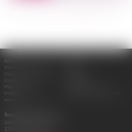
<<
<
...
9
10
11
12
13
14
15
>
>>
Accueil
Cabinet
Domaines d'intervention
Médiation
Cession / Acquisition
Actus
Contact
Honoraires
Plan du site
Mentions légales
Politique de cookies
Politique de confidentialité
Articles
Souquet-Roos Avocat
148, rue Sainte-Catherine
33000 BORDEAUX