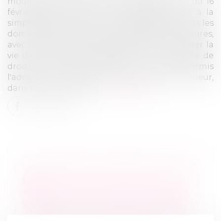
modernisation a été enclenché avec la loi du 16
février 2015 relative à la modernisation et à la
simplification du droit et des procédures dans les
domaines de la justice et des affaires intérieures,
avec notamment des mesures visant à faciliter la
vie des particuliers. Rappelons qu'en matière de
droit de la famille, cette loi a déjà permis
l'adoption de plusieurs mesures, déjà en vigueur,
dans les domaines de...
Lire la suite
QUEL RÉGIME D’IMPOSITION POUR
LES
#PRESTATIONSCOMPENSATOIRES
VERSÉES EN PLUSIEURS ANNUITÉS
?