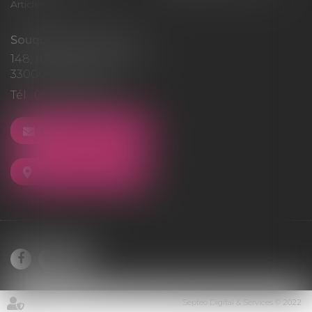
Articles
Souquet-Roos Avocat
148, rue Sainte-Catherine
33000 BORDEAUX
Tél :
05 47 50 06 07
NOUS CONTACTER
NOUS LOCALISER
Septeo Digital & Services © 2022