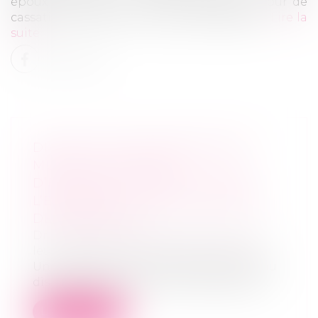
époux de réclamer un loyer, rappelle la Cour de
cassation, tant qu'un recours est possible...
Lire la
suite
DIVORCE PAR CONSENTEMENT
MUTUEL – RETOURS
D’EXPÉRIENCE : RÉSULTATS DE
L’ENQUÊTE | CONSEIL NATIONAL
DES BARREAUX
Droit de la famille, des personnes et de
leur patrimoine
/
Divorce et séparation
Un an après la mise en place du nouveau
dispositif de divorce par consentemen...
Lire la suite