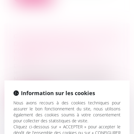
GARDE PRINCIPALE OU ALTERNÉE
DES ENFANTS, QUELLES
CONSÉQUENCES ? | DOSSIER
FAMILIAL
Droit de la famille, des personnes et de
leur patrimoine
/
Divorce et séparation
Mariés, pacsés ou concubins, les parents
qui se séparent doivent s’entendre s...
Information sur les cookies
Lire la suite
Nous avons recours à des cookies techniques pour
assurer le bon fonctionnement du site, nous utilisons
également des cookies soumis à votre consentement
pour collecter des statistiques de visite.
Cliquez ci-dessous sur « ACCEPTER » pour accepter le
dépôt de l'ensemble des cookies ou sur « CONFIGURER