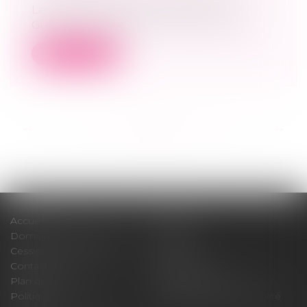
Les parents de Marie, qui vivent en
Guyane, se séparent en 2013, alors que l’...
Lire la suite
<<
<
...
24
25
26
27
28
29
30
...
>
>>
Accueil
Cabinet
Domaines d'intervention
Médiation
Cession / Acquisition
Actus
Contact
Honoraires
Plan du site
Mentions légales
Politique de cookies
Politique de confidentialité