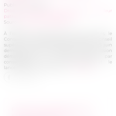
Publié le :
07/07/2022
Droit de la famille, des personnes et de leur
patrimoine
/
Divorce et séparation
Source :
www.actu-juridique.fr
À l’issue d’un travail commun de cinq ans, le
Conseil national des barreaux (CNB) et le Conseil
supérieur du notariat (CSN) ont signé le 15 juin
dernier la convention officialisant la transmission
dématérialisée de l’e-DCM (divorce par
consentement mutuel électronique) et le
lancement de l’outil le 21 juin...
Lire la suite
PRESTATION COMPENSATOIRE :