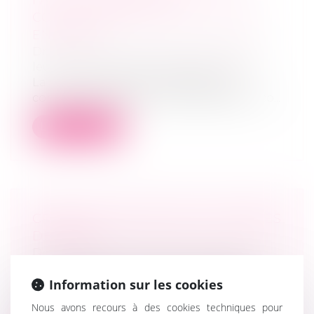
FAUT-IL PRENDRE EN
CONSIDÉRATION LES NOUVEAUX
ENFANTS ?
Droit de la famille, des personnes et de
leur patrimoine
/
Divorce et séparation
La Cour de cassation rappelle que,
concernant la fixation de la prestation co...
Lire la suite
CRÉANCES ENTRE ÉPOUX SÉPARÉS
DE BIENS
Droit de la famille, des personnes et de
leur patrimoine
/
Divorce et séparation
Information sur les cookies
Les créances entre époux séparés de
biens, nées à l’occasion du financement
Nous avons recours à des cookies techniques pour