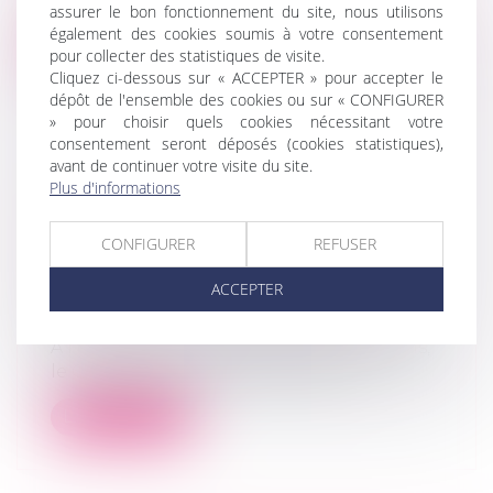
d...
assurer le bon fonctionnement du site, nous utilisons
également des cookies soumis à votre consentement
Lire la suite
pour collecter des statistiques de visite.
Cliquez ci-dessous sur « ACCEPTER » pour accepter le
dépôt de l'ensemble des cookies ou sur « CONFIGURER
» pour choisir quels cookies nécessitant votre
consentement seront déposés (cookies statistiques),
avant de continuer votre visite du site.
Plus d'informations
L'E-DCM : UN NOUVEL OUTIL POUR
LA DÉMATÉRIALISATION DU
CONFIGURER
REFUSER
DIVORCE PAR CONSENTEMENT
MUTUEL
ACCEPTER
Droit de la famille, des personnes et de
leur patrimoine
/
Divorce et séparation
À l’issue d’un travail commun de cinq ans,
le Conseil national des barreaux (...
Lire la suite