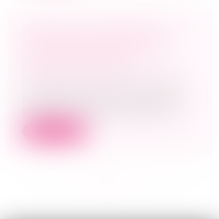
PRESTATION COMPENSATOIRE :
NON-PRISE EN COMPTE DE
L’OCCUPATION GRATUITE DU
DOMICILE CONJUGAL
Droit de la famille, des personnes et de
leur patrimoine
/
Divorce et séparation
Pour apprécier le droit d’un époux à une
prestation compensatoire, le juge ne...
Lire la suite
<<
<
...
8
9
10
11
12
13
14
...
>
>>