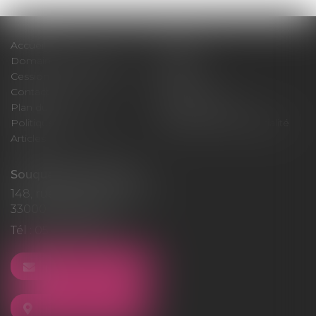
Accueil
Cabinet
Domaines d'intervention
Médiation
Cession / Acquisition
Actus
Contact
Honoraires
Plan du site
Mentions légales
Politique de cookies
Politique de confidentialité
Articles
Souquet-Roos Avocat
148, rue Sainte-Catherine
33000 BORDEAUX
Tél :
05 47 50 06 07
NOUS CONTACTER
NOUS LOCALISER