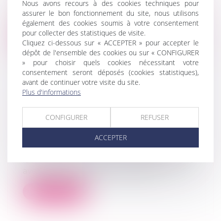
Nous avons recours à des cookies techniques pour
Le partage des biens dans le cadre d'un
assurer le bon fonctionnement du site, nous utilisons
divorce soulève des enjeux juridiques...
également des cookies soumis à votre consentement
pour collecter des statistiques de visite.
Lire la suite
Cliquez ci-dessous sur « ACCEPTER » pour accepter le
dépôt de l'ensemble des cookies ou sur « CONFIGURER
» pour choisir quels cookies nécessitant votre
consentement seront déposés (cookies statistiques),
avant de continuer votre visite du site.
Plus d'informations
UN PARTENAIRE DE PACS PEUT-IL
ABANDONNER LE DOMICILE
CONFIGURER
REFUSER
« CONJUGAL » ?
ACCEPTER
Droit de la famille, des personnes et de
leur patrimoine
/
Divorce et séparation
Isabelle vient d’avoir une violente dispute
avec son amie Nelly avec laquelle...
Lire la suite